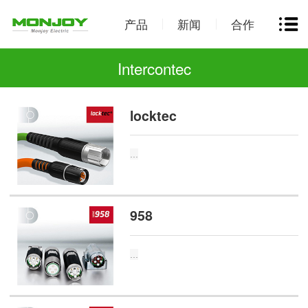
产品
新闻
合作
Intercontec
locktec
...
958
...