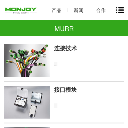
产品
新闻
合作
MURR
连接技术
...
接口模块
...