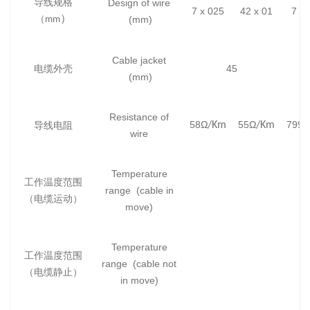
导线规格
Design of wire
7 x 025
42 x 01
7 x 
）
（
(mm)
mm
Cable jacket
电缆外壳
45
(mm)
Resistance of
58Ω
55Ω
799Ω
导线电阻
/Km
/Km
wire
Temperature
工作温度范围
range (cable in
（电缆运动）
move)
Temperature
工作温度范围
range (cable not
（电缆静止）
in move)