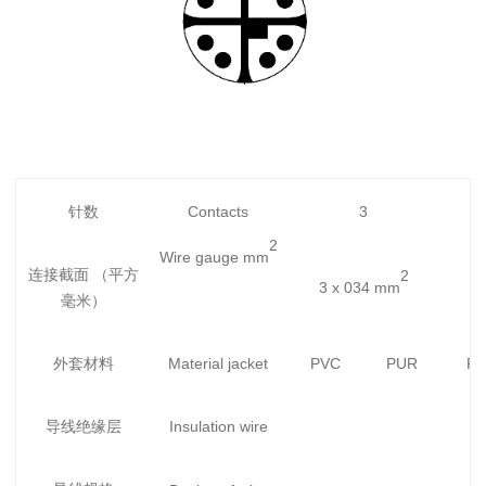
针数
Contacts
3
2
Wire gauge
mm
连接截面 （平方
2
3 x 034
mm
4
毫米）
外套材料
Material jacket
PVC
PUR
P
导线绝缘层
Insulation wire