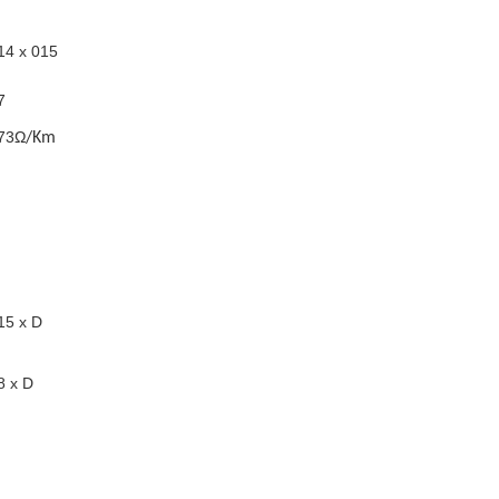
14 x 015
7
73Ω
/Km
15 x D
8 x D