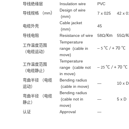
导线绝缘层
Insulation wire
PVC
Design of wire
）
导线规格 （
7 x 025
42 x 0
mm
(mm)
Cable jacket
电缆外壳
45
(mm)
导线电阻
Resistance of wire
58Ω
55Ω
/Km
/
Temperature
工作温度范围
°
°
–
range (cable in
C / + 70
C
5
（电缆运动）
move)
Temperature
工作温度范围
°
°
–
range (cable not
C / + 70
C
25
（电缆静止）
in move)
弯曲半径 （电缆
Bending radius
—
10 x D
运动）
(cable in move)
Bending radius
弯曲半径 （电缆
(cable not in
—
5 x D
静止）
move)
认证
Approval
—