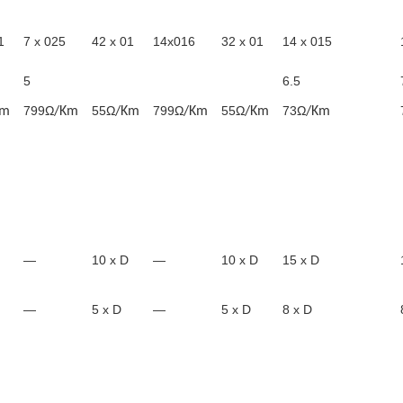
1
7 x 025
42 x 01
14x016
32 x 01
14 x 015
5
6.5
799Ω
55Ω
799Ω
55Ω
73Ω
Km
/Km
/Km
/Km
/Km
/Km
—
10 x D
—
10 x D
15 x D
—
5 x D
—
5 x D
8 x D