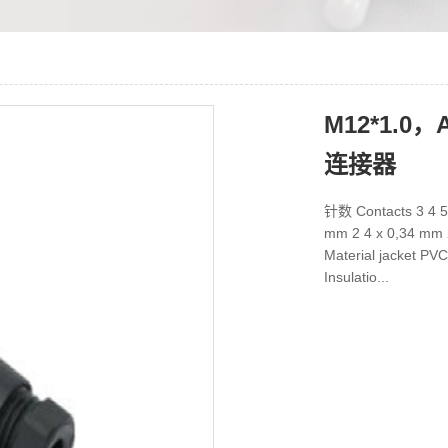
M12*1.
连接器
针数 Contacts 3 4
mm 2 4 x 0,34 mm
Material jacket
Insulatio...